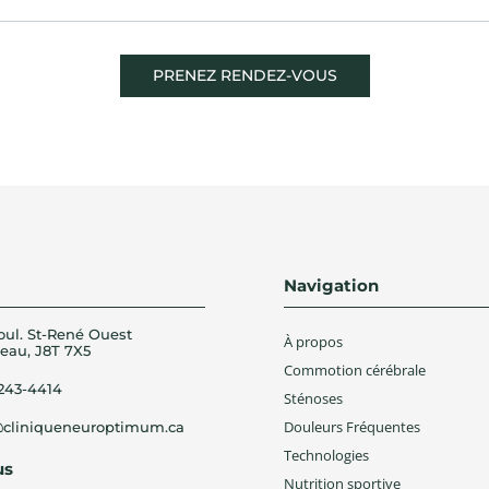
PRENEZ RENDEZ-VOUS
Navigation
oul. St-René Ouest
À propos
eau, J8T 7X5
Commotion cérébrale
 243-4414
Sténoses
Douleurs Fréquentes
@cliniqueneuroptimum.ca
Technologies
us
Nutrition sportive