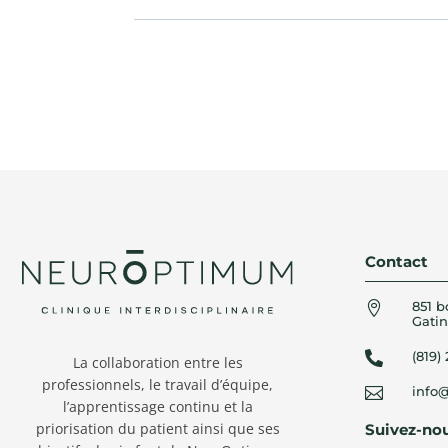
Contact
851 b

Gatin
(819)

La collaboration entre les
professionnels, le travail d’équipe,
info

l’apprentissage continu et la
priorisation du patient ainsi que ses
Suivez-no